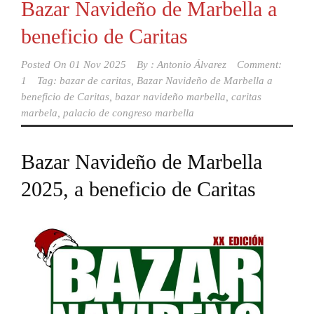
Bazar Navideño de Marbella a
beneficio de Caritas
Posted On
01 Nov 2025
By :
Antonio Álvarez
Comment:
1
Tag:
bazar de caritas
,
Bazar Navideño de Marbella a
beneficio de Caritas
,
bazar navideño marbella
,
caritas
marbela
,
palacio de congreso marbella
Bazar Navideño de Marbella
2025, a beneficio de Caritas