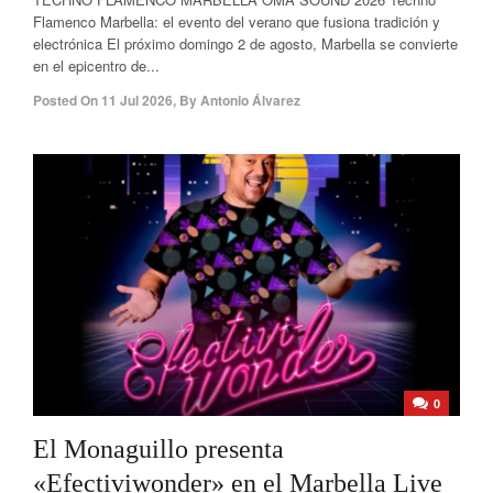
Flamenco Marbella: el evento del verano que fusiona tradición y
electrónica El próximo domingo 2 de agosto, Marbella se convierte
en el epicentro de...
Posted On
11 Jul 2026
,
By
Antonio Álvarez
0
El Monaguillo presenta
«Efectiviwonder» en el Marbella Live