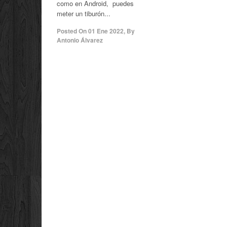
como en Android, puedes
meter un tiburón...
Posted On
01 Ene 2022
,
By
Antonio Álvarez