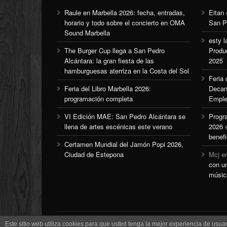
Raule en Marbella 2026: fecha, entradas,
Eitan
horario y todo sobre el concierto en OMA
San P
Sound Marbella
esty l
The Burger Cup llega a San Pedro
Produ
Alcántara: la gran fiesta de las
2025
hamburguesas aterriza en la Costa del Sol
Feria
Feria del Libro Marbella 2026:
Decan
programación completa
Emple
VI Edición MAE: San Pedro Alcántara se
Progr
llena de artes escénicas este verano
2026
benefi
Certamen Mundial del Jamón Popi 2026,
Ciudad de Estepona
Mcj
e
con u
músic
Este sitio web utiliza cookies para que usted tenga la mejor experiencia de us