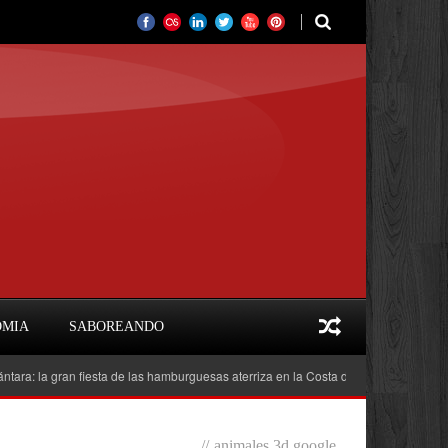
OMIA
SABOREANDO
a gran fiesta de las hamburguesas aterriza en la Costa del Sol
Feria del Li
//
animales 3d google