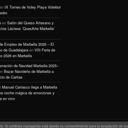
en
IX Torneo de Voley Playa Voleibol
edro
a
en
Salón del Queso Artesano y
ctos Lácteos ‘QuesArte Marbella’
 de Empleo de Marbella 2026 – El
o de Guadalajara
en
VIII Feria de
o 2026 en Marbella
amación de Navidad Marbella 2025–
en
Bazar Navideño de Marbella a
cio de Caritas
n
Manuel Carrasco llega a Marbella
na noche mágica de emociones y
a en vivo
uario. Si continúa navegando está dando su consentimiento para la aceptación de l