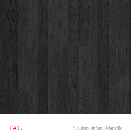
TAG
//
autismo infantil Marbella