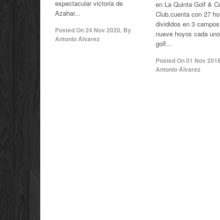
espectacular victoria de
en La Quinta Golf & C
Azahar...
Club,cuenta con 27 h
divididos en 3 campos
Posted On
24 Nov 2020
,
By
nueve hoyos cada uno
Antonio Álvarez
golf...
Posted On
01 Nov 201
Antonio Álvarez