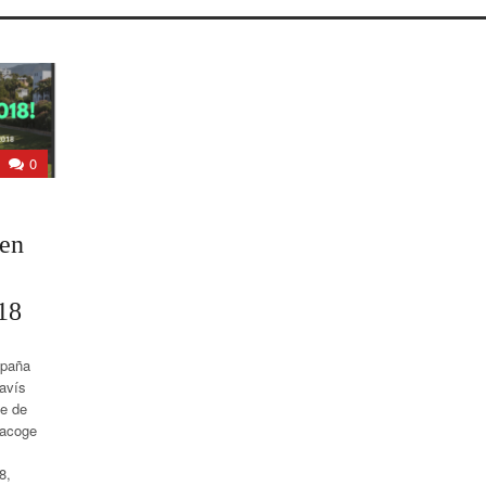
0
pen
18
spaña
avís
te de
 acoge
8,