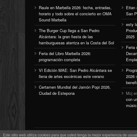
Raule en Marbella 2026: fecha, entradas,
Eitan
horario y todo sobre el concierto en OMA
San P
Sound Marbella
esty l
The Burger Cup llega a San Pedro
Produ
Alcántara: la gran fiesta de las
2025
hamburguesas aterriza en la Costa del Sol
Feria
Feria del Libro Marbella 2026:
Decan
programación completa
Emple
VI Edición MAE: San Pedro Alcántara se
Progr
llena de artes escénicas este verano
2026
benefi
Certamen Mundial del Jamón Popi 2026,
Ciudad de Estepona
Mcj
e
con u
músic
Este sitio web utiliza cookies para que usted tenga la mejor experiencia de us