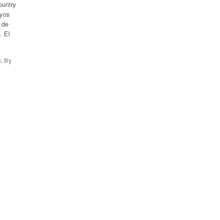
ountry
oyos
 de
. El
8
,
By