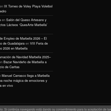
en
IX Torneo de Voley Playa Voleibol
edro
a
en
Salón del Queso Artesano y
ctos Lácteos ‘QuesArte Marbella’
 de Empleo de Marbella 2026 – El
o de Guadalajara
en
VIII Feria de
o 2026 en Marbella
amación de Navidad Marbella 2025–
en
Bazar Navideño de Marbella a
cio de Caritas
n
Manuel Carrasco llega a Marbella
na noche mágica de emociones y
a en vivo
uario. Si continúa navegando está dando su consentimiento para la aceptación de l