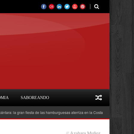
OMIA
SABOREANDO
a gran fiesta de las hamburguesas aterriza en la Costa del Sol
Feria del Li
//
Azahara Muñoz