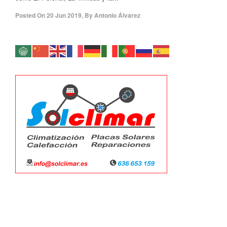
Posted On
20 Jun 2019
,
By
Antonio Álvarez