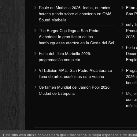
Raule en Marbella 2026: fecha, entradas,
Eitan
horario y todo sobre el concierto en OMA
San P
Sound Marbella
esty l
The Burger Cup llega a San Pedro
Produ
Alcántara: la gran fiesta de las
2025
hamburguesas aterriza en la Costa del Sol
Feria
Feria del Libro Marbella 2026:
Decan
programación completa
Emple
VI Edición MAE: San Pedro Alcántara se
Progr
llena de artes escénicas este verano
2026
benefi
Certamen Mundial del Jamón Popi 2026,
Ciudad de Estepona
Mcj
e
con u
músic
Este sitio web utiliza cookies para que usted tenga la mejor experiencia de us