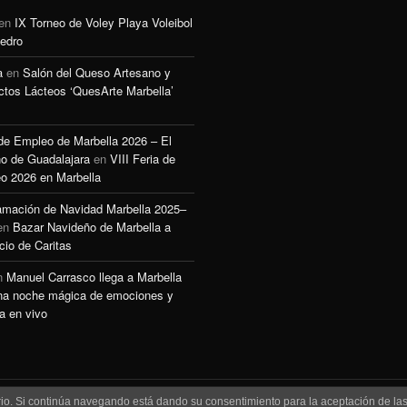
en
IX Torneo de Voley Playa Voleibol
edro
a
en
Salón del Queso Artesano y
ctos Lácteos ‘QuesArte Marbella’
 de Empleo de Marbella 2026 – El
o de Guadalajara
en
VIII Feria de
o 2026 en Marbella
amación de Navidad Marbella 2025–
en
Bazar Navideño de Marbella a
cio de Caritas
n
Manuel Carrasco llega a Marbella
na noche mágica de emociones y
a en vivo
uario. Si continúa navegando está dando su consentimiento para la aceptación de l