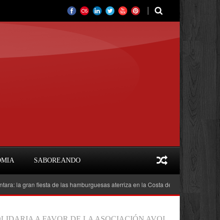
OMIA
SABOREANDO
a gran fiesta de las hamburguesas aterriza en la Costa del Sol
Feria del Lib
LIDARIA A FAVOR DE LA ASOCIACIÓN AVOI