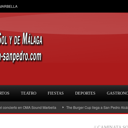
 MARBELLA
RTOS
TEATRO
FIESTAS
DEPORTES
GASTRON
ncierto en OMA Sound Marbella
The Burger Cup llega a San Pedro Alcántara: l
//
CAMINATA SO