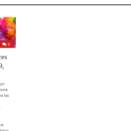
0
ces
9,
ayo
isora
ra las
n
que
tiguo