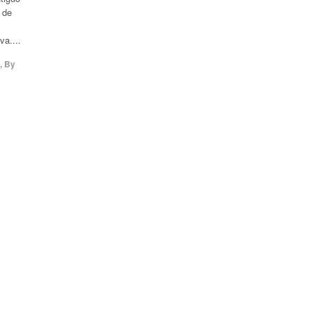
 de
va....
,
By