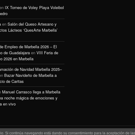
en
IX Torneo de Voley Playa Voleibol
edro
a
en
Salón del Queso Artesano y
ctos Lácteos ‘QuesArte Marbella’
 de Empleo de Marbella 2026 – El
o de Guadalajara
en
VIII Feria de
o 2026 en Marbella
amación de Navidad Marbella 2025–
en
Bazar Navideño de Marbella a
cio de Caritas
n
Manuel Carrasco llega a Marbella
na noche mágica de emociones y
a en vivo
uario. Si continúa navegando está dando su consentimiento para la aceptación de l