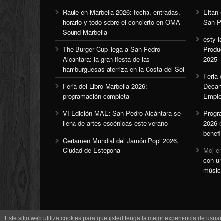
Raule en Marbella 2026: fecha, entradas,
Eitan
horario y todo sobre el concierto en OMA
San P
Sound Marbella
esty l
The Burger Cup llega a San Pedro
Produ
Alcántara: la gran fiesta de las
2025
hamburguesas aterriza en la Costa del Sol
Feria
Feria del Libro Marbella 2026:
Decan
programación completa
Emple
VI Edición MAE: San Pedro Alcántara se
Progr
llena de artes escénicas este verano
2026
benefi
Certamen Mundial del Jamón Popi 2026,
Ciudad de Estepona
Mcj
e
con u
músic
Este sitio web utiliza cookies para que usted tenga la mejor experiencia de us