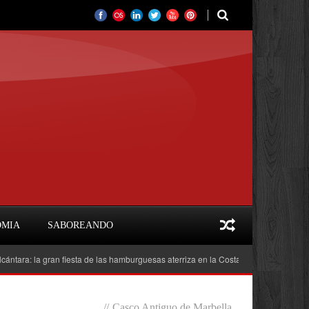
OMIA
SABOREANDO
la gran fiesta de las hamburguesas aterriza en la Costa del Sol
Feria del L
//
Casco Antiguo de Marbella