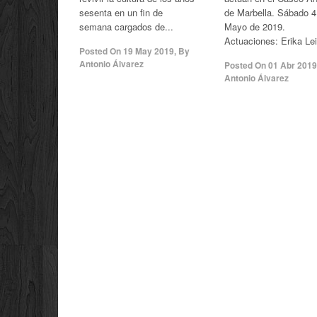
sesenta en un fin de
de Marbella. Sábado 4
semana cargados de...
Mayo de 2019.
Actuaciones: Erika Lei
Posted On
19 May 2019
,
By
Antonio Álvarez
Posted On
01 Abr 2019
Antonio Álvarez