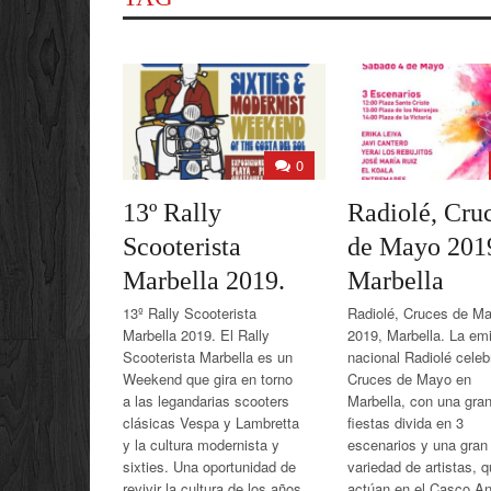
0
13º Rally
Radiolé, Cru
Scooterista
de Mayo 201
Marbella 2019.
Marbella
13º Rally Scooterista
Radiolé, Cruces de M
Marbella 2019. El Rally
2019, Marbella. La em
Scooterista Marbella es un
nacional Radiolé celeb
Weekend que gira en torno
Cruces de Mayo en
a las legandarias scooters
Marbella, con una gra
clásicas Vespa y Lambretta
fiestas divida en 3
y la cultura modernista y
escenarios y una gran
sixties. Una oportunidad de
variedad de artistas, 
revivir la cultura de los años
actúan en el Casco An