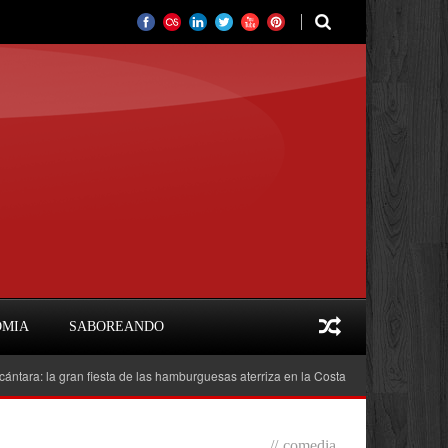
OMIA
SABOREANDO
la gran fiesta de las hamburguesas aterriza en la Costa del Sol
Feria del Li
//
comedia