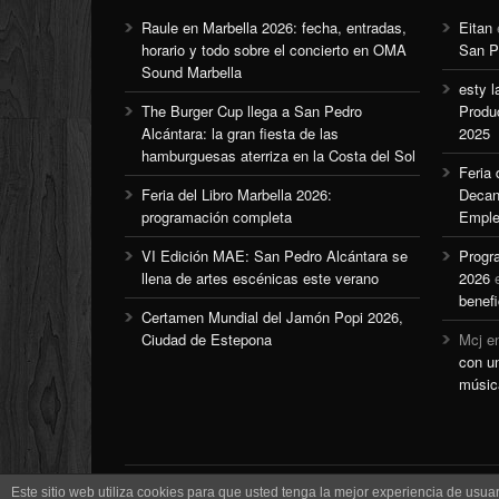
Raule en Marbella 2026: fecha, entradas,
Eitan
horario y todo sobre el concierto en OMA
San P
Sound Marbella
esty l
The Burger Cup llega a San Pedro
Produ
Alcántara: la gran fiesta de las
2025
hamburguesas aterriza en la Costa del Sol
Feria
Feria del Libro Marbella 2026:
Decan
programación completa
Emple
VI Edición MAE: San Pedro Alcántara se
Progr
llena de artes escénicas este verano
2026
benefi
Certamen Mundial del Jamón Popi 2026,
Ciudad de Estepona
Mcj
e
con u
músic
Este sitio web utiliza cookies para que usted tenga la mejor experiencia de us