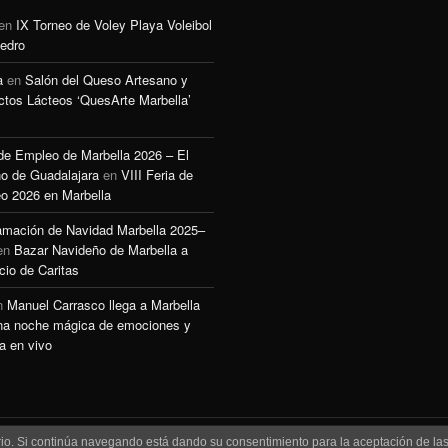
en
IX Torneo de Voley Playa Voleibol
edro
a
en
Salón del Queso Artesano y
ctos Lácteos ‘QuesArte Marbella’
 de Empleo de Marbella 2026 – El
o de Guadalajara
en
VIII Feria de
o 2026 en Marbella
amación de Navidad Marbella 2025–
en
Bazar Navideño de Marbella a
cio de Caritas
n
Manuel Carrasco llega a Marbella
na noche mágica de emociones y
a en vivo
uario. Si continúa navegando está dando su consentimiento para la aceptación de l