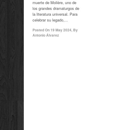
muerte de Molière, uno de
los grandes dramaturgos de
la literatura universal. Para
celebrar su legado,...
Posted On
19 May 2024
,
By
Antonio Álvarez