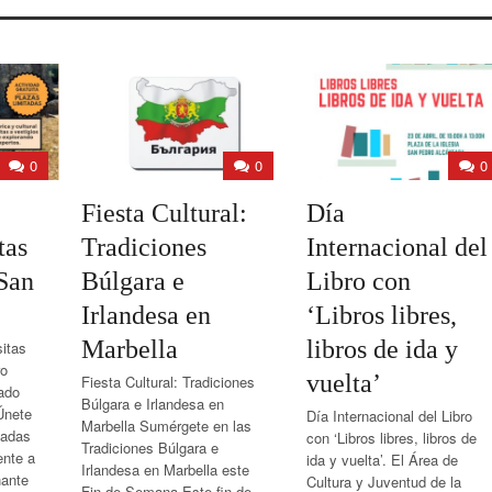
0
0
0
Fiesta Cultural:
Día
tas
Tradiciones
Internacional del
San
Búlgara e
Libro con
Irlandesa en
‘Libros libres,
Marbella
libros de ida y
itas
ro
vuelta’
Fiesta Cultural: Tradiciones
ado
Búlgara e Irlandesa en
Únete
Día Internacional del Libro
Marbella Sumérgete en las
iadas
con ‘Libros libres, libros de
Tradiciones Búlgara e
ente a
ida y vuelta’. El Área de
Irlandesa en Marbella este
nante
Cultura y Juventud de la
Fin de Semana Este fin de