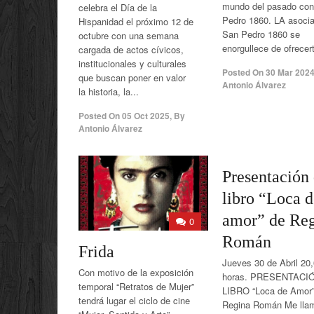
mundo del pasado co
celebra el Día de la
Pedro 1860. LA asoci
Hispanidad el próximo 12 de
San Pedro 1860 se
octubre con una semana
enorgullece de ofrecert
cargada de actos cívicos,
institucionales y culturales
Posted On
30 Mar 202
que buscan poner en valor
Antonio Álvarez
la historia, la...
Posted On
05 Oct 2025
,
By
Antonio Álvarez
Presentación 
libro “Loca d
amor” de Re
0
Román
Frida
Jueves 30 de Abril 20
Con motivo de la exposición
horas. PRESENTACI
temporal “Retratos de Mujer”
LIBRO “Loca de Amor”
tendrá lugar el ciclo de cine
Regina Román Me lla