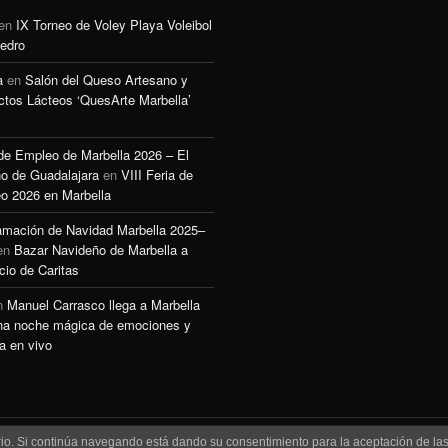
en
IX Torneo de Voley Playa Voleibol
edro
a
en
Salón del Queso Artesano y
ctos Lácteos ‘QuesArte Marbella’
 de Empleo de Marbella 2026 – El
o de Guadalajara
en
VIII Feria de
o 2026 en Marbella
amación de Navidad Marbella 2025–
en
Bazar Navideño de Marbella a
cio de Caritas
n
Manuel Carrasco llega a Marbella
na noche mágica de emociones y
a en vivo
uario. Si continúa navegando está dando su consentimiento para la aceptación de l