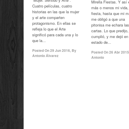
“Mujer. Sentido y Arte”.
Mirella Fiestas. Y así 
Cuatro películas, cuatro
más o menos mi vida,
historias en las que la mujer
fiesta, hasta que mi 
y el arte comparten
me obligó a que una
protagonismo. En ellas se
pitonisa me echara las
refleja lo que el Arte
cartas. Lo que predijo,
significó para cada una y lo
cumplió, y me dejó en 
que la...
estado de...
Posted On
29 Jun 2016
,
By
Posted On
26 Abr 2015
Antonio Álvarez
Antonio