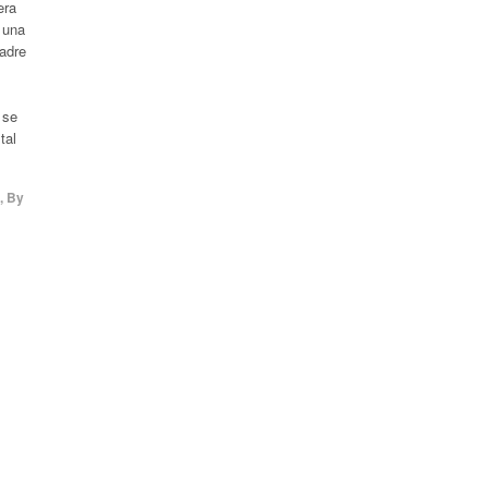
era
 una
madre
 se
tal
,
By