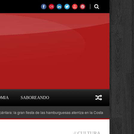
OMIA
SABOREANDO
a gran fiesta de las hamburguesas aterriza en la Costa del Sol
Feria del Li
//
CULTURA