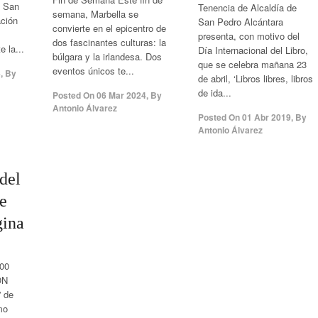
n San
Tenencia de Alcaldía de
semana, Marbella se
ación
San Pedro Alcántara
convierte en el epicentro de
presenta, con motivo del
dos fascinantes culturas: la
e la...
Día Internacional del Libro,
búlgara y la irlandesa. Dos
que se celebra mañana 23
eventos únicos te...
4
,
By
de abril, ‘Libros libres, libros
de ida...
Posted On
06 Mar 2024
,
By
Antonio Álvarez
Posted On
01 Abr 2019
,
By
Antonio Álvarez
0
del
e
gina
,00
ÓN
 de
mo