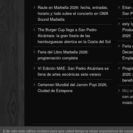
Raule en Marbella 2026: fecha, entradas,
Eitan
horario y todo sobre el concierto en OMA
San P
Sound Marbella
esty l
The Burger Cup llega a San Pedro
Produ
Alcántara: la gran fiesta de las
2025
hamburguesas aterriza en la Costa del Sol
Feria
Feria del Libro Marbella 2026:
Decan
programación completa
Emple
VI Edición MAE: San Pedro Alcántara se
Progr
llena de artes escénicas este verano
2026
benefi
Certamen Mundial del Jamón Popi 2026,
Ciudad de Estepona
Mcj
e
con u
músic
Este sitio web utiliza cookies para que usted tenga la mejor experiencia de us