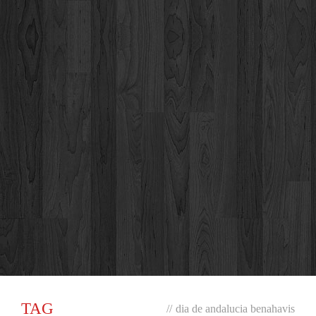
TAG
//
dia de andalucia benahavis