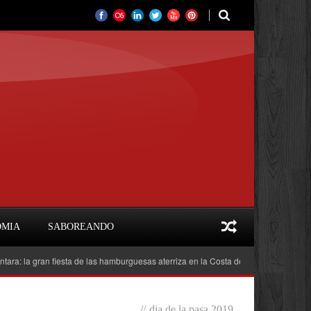
OMIA
SABOREANDO
 gran fiesta de las hamburguesas aterriza en la Costa del Sol
Feria del Libr
//
dia de la pasa 2019