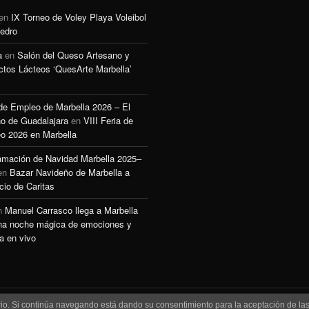
en
IX Torneo de Voley Playa Voleibol
edro
a
en
Salón del Queso Artesano y
ctos Lácteos ‘QuesArte Marbella’
 de Empleo de Marbella 2026 – El
o de Guadalajara
en
VIII Feria de
o 2026 en Marbella
amación de Navidad Marbella 2025–
en
Bazar Navideño de Marbella a
cio de Caritas
n
Manuel Carrasco llega a Marbella
na noche mágica de emociones y
a en vivo
uario. Si continúa navegando está dando su consentimiento para la aceptación de l