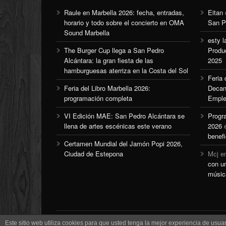
Raule en Marbella 2026: fecha, entradas,
Eitan
horario y todo sobre el concierto en OMA
San P
Sound Marbella
esty l
The Burger Cup llega a San Pedro
Produ
Alcántara: la gran fiesta de las
2025
hamburguesas aterriza en la Costa del Sol
Feria
Feria del Libro Marbella 2026:
Decan
programación completa
Emple
VI Edición MAE: San Pedro Alcántara se
Progr
llena de artes escénicas este verano
2026
benefi
Certamen Mundial del Jamón Popi 2026,
Ciudad de Estepona
Mcj
e
con u
músic
Este sitio web utiliza cookies para que usted tenga la mejor experiencia de us