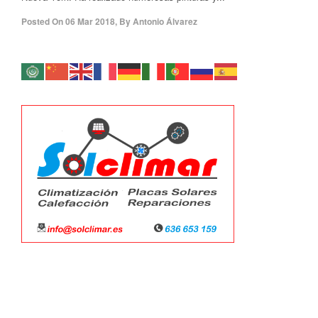
Posted On
06 Mar 2018
,
By
Antonio Álvarez