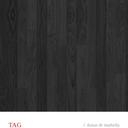
TAG
//
dunas de marbella