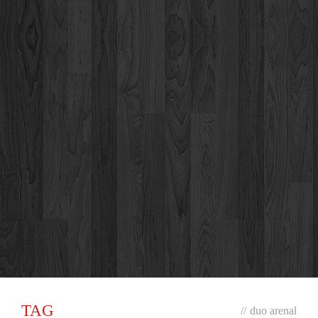
TAG
//
duo arenal