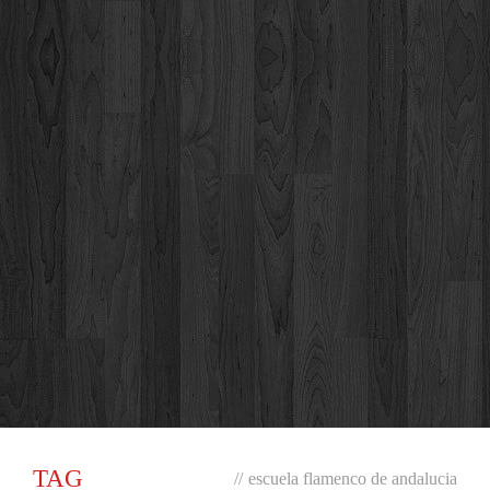
TAG
//
escuela flamenco de andalucia