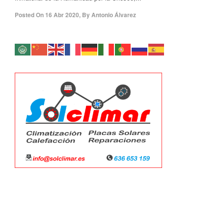
Posted On
16 Abr 2020
,
By
Antonio Álvarez