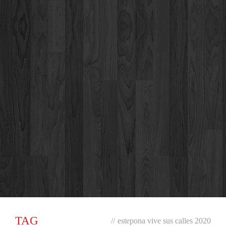
TAG
//
estepona vive sus calles 2020