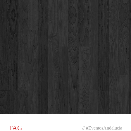
TAG
//
#EventosAndalucia