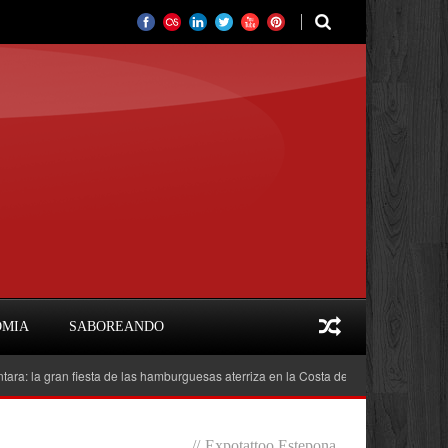
OMIA
SABOREANDO
gran fiesta de las hamburguesas aterriza en la Costa del Sol
Feria del Libr
//
Expotattoo Estepona