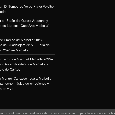
en
IX Torneo de Voley Playa Voleibol
edro
a
en
Salón del Queso Artesano y
ctos Lácteos ‘QuesArte Marbella’
 de Empleo de Marbella 2026 – El
o de Guadalajara
en
VIII Feria de
o 2026 en Marbella
amación de Navidad Marbella 2025–
en
Bazar Navideño de Marbella a
cio de Caritas
n
Manuel Carrasco llega a Marbella
na noche mágica de emociones y
a en vivo
uario. Si continúa navegando está dando su consentimiento para la aceptación de l