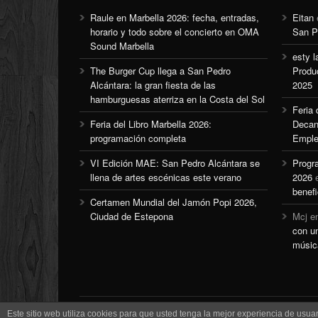
Raule en Marbella 2026: fecha, entradas,
Eitan
horario y todo sobre el concierto en OMA
San P
Sound Marbella
esty l
The Burger Cup llega a San Pedro
Produ
Alcántara: la gran fiesta de las
2025
hamburguesas aterriza en la Costa del Sol
Feria
Feria del Libro Marbella 2026:
Decan
programación completa
Emple
VI Edición MAE: San Pedro Alcántara se
Progr
llena de artes escénicas este verano
2026
benefi
Certamen Mundial del Jamón Popi 2026,
Ciudad de Estepona
Mcj
e
con u
músic
Este sitio web utiliza cookies para que usted tenga la mejor experiencia de us