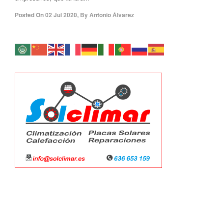
Posted On
02 Jul 2020
,
By
Antonio Álvarez