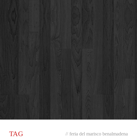
TAG
//
feria del marisco benalmadena