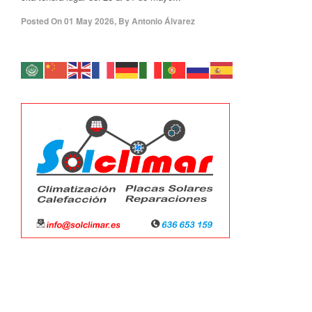
Posted On
01 May 2026
,
By
Antonio Álvarez