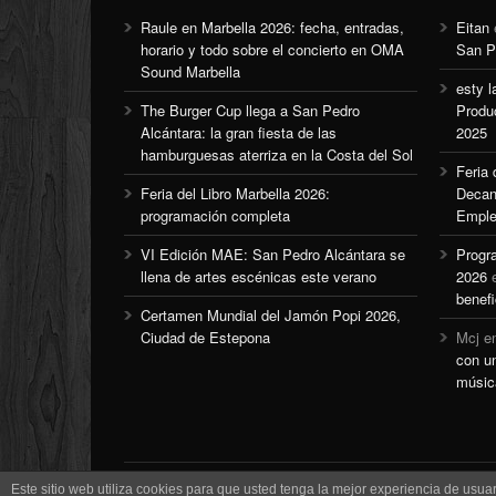
Raule en Marbella 2026: fecha, entradas,
Eitan
horario y todo sobre el concierto en OMA
San P
Sound Marbella
esty l
The Burger Cup llega a San Pedro
Produ
Alcántara: la gran fiesta de las
2025
hamburguesas aterriza en la Costa del Sol
Feria
Feria del Libro Marbella 2026:
Decan
programación completa
Emple
VI Edición MAE: San Pedro Alcántara se
Progr
llena de artes escénicas este verano
2026
benefi
Certamen Mundial del Jamón Popi 2026,
Ciudad de Estepona
Mcj
e
con u
músic
Este sitio web utiliza cookies para que usted tenga la mejor experiencia de us