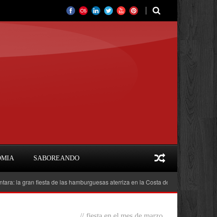
OMIA
SABOREANDO
 gran fiesta de las hamburguesas aterriza en la Costa del Sol
Feria del Libr
//
fiesta en el mes de marzo