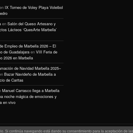
en
IX Torneo de Voley Playa Voleibol
edro
a
en
Salón del Queso Artesano y
ctos Lácteos ‘QuesArte Marbella’
 de Empleo de Marbella 2026 – El
o de Guadalajara
en
VIII Feria de
o 2026 en Marbella
amación de Navidad Marbella 2025–
en
Bazar Navideño de Marbella a
cio de Caritas
n
Manuel Carrasco llega a Marbella
na noche mágica de emociones y
a en vivo
uario. Si continúa navegando está dando su consentimiento para la aceptación de l