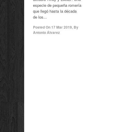
especie de pequeña romería
que llegó hasta la década
de los...
Posted On
17 Mar 2019
,
By
Antonio Álvarez