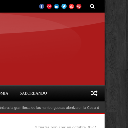
OMIA
SABOREANDO
 gran fiesta de las hamburguesas aterriza en la Costa del Sol
Feria del Libr
//
fiestas poplares en octubre 2022