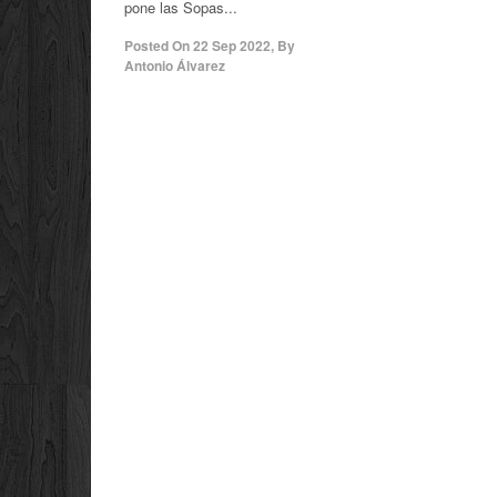
pone las Sopas...
Posted On
22 Sep 2022
,
By
Antonio Álvarez