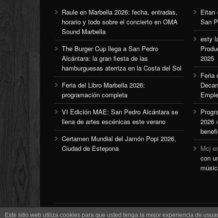
Raule en Marbella 2026: fecha, entradas,
Eitan
horario y todo sobre el concierto en OMA
San P
Sound Marbella
esty l
The Burger Cup llega a San Pedro
Produ
Alcántara: la gran fiesta de las
2025
hamburguesas aterriza en la Costa del Sol
Feria
Feria del Libro Marbella 2026:
Decan
programación completa
Emple
VI Edición MAE: San Pedro Alcántara se
Progr
llena de artes escénicas este verano
2026
benefi
Certamen Mundial del Jamón Popi 2026,
Ciudad de Estepona
Mcj
e
con u
músic
Este sitio web utiliza cookies para que usted tenga la mejor experiencia de us