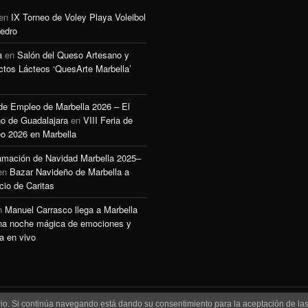
en
IX Torneo de Voley Playa Voleibol
edro
a
en
Salón del Queso Artesano y
ctos Lácteos ‘QuesArte Marbella’
 de Empleo de Marbella 2026 – El
o de Guadalajara
en
VIII Feria de
o 2026 en Marbella
amación de Navidad Marbella 2025–
en
Bazar Navideño de Marbella a
cio de Caritas
n
Manuel Carrasco llega a Marbella
na noche mágica de emociones y
a en vivo
uario. Si continúa navegando está dando su consentimiento para la aceptación de l