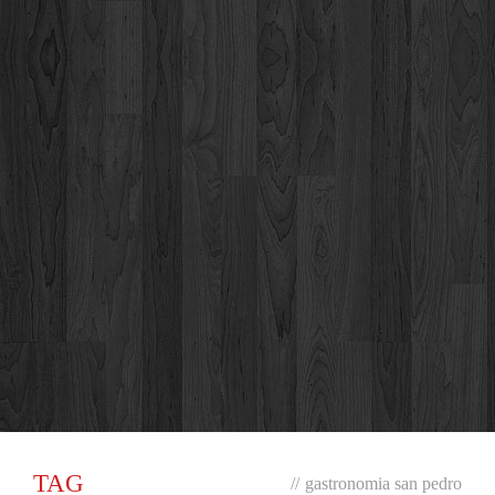
TAG
//
gastronomia san pedro