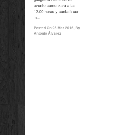
evento comenzará a las
12.00 horas y contará con
la...
Posted On
25 Mar 2016
,
By
Antonio Álvarez