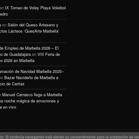
en
IX Torneo de Voley Playa Voleibol
edro
a
en
Salón del Queso Artesano y
ctos Lácteos ‘QuesArte Marbella’
 de Empleo de Marbella 2026 – El
o de Guadalajara
en
VIII Feria de
o 2026 en Marbella
amación de Navidad Marbella 2025–
en
Bazar Navideño de Marbella a
cio de Caritas
n
Manuel Carrasco llega a Marbella
na noche mágica de emociones y
a en vivo
uario. Si continúa navegando está dando su consentimiento para la aceptación de l