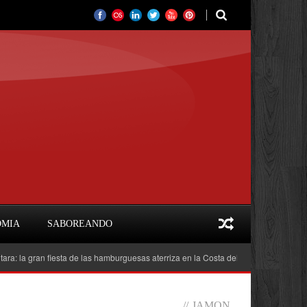
OMIA
SABOREANDO
ran fiesta de las hamburguesas aterriza en la Costa del Sol
Feria del Libro
//
JAMON