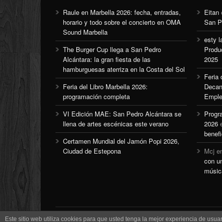
Raule en Marbella 2026: fecha, entradas,
Eitan
horario y todo sobre el concierto en OMA
San P
Sound Marbella
esty l
The Burger Cup llega a San Pedro
Produ
Alcántara: la gran fiesta de las
2025
hamburguesas aterriza en la Costa del Sol
Feria
Feria del Libro Marbella 2026:
Decan
programación completa
Emple
VI Edición MAE: San Pedro Alcántara se
Progr
llena de artes escénicas este verano
2026
benefi
Certamen Mundial del Jamón Popi 2026,
Ciudad de Estepona
Mcj
e
con u
músic
Este sitio web utiliza cookies para que usted tenga la mejor experiencia de us