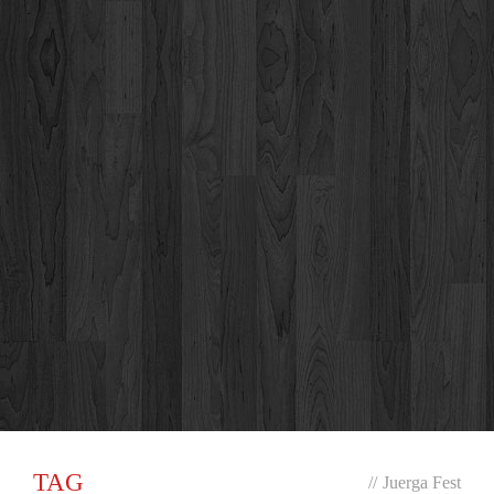
TAG
//
Juerga Fest