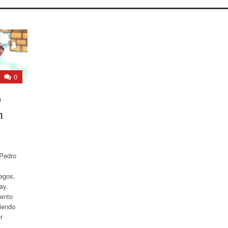
0
o
n
Pedro
egos,
ay.
vento
siendo
r