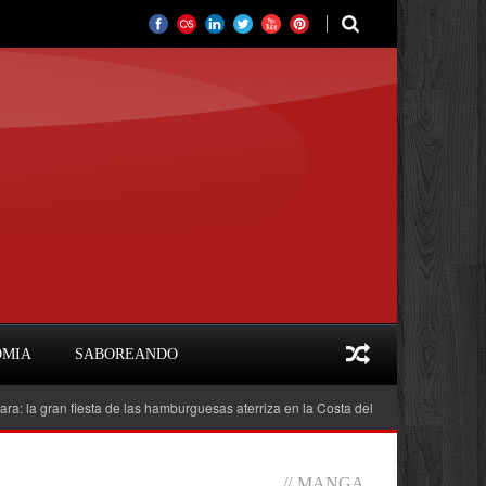
OMIA
SABOREANDO
ran fiesta de las hamburguesas aterriza en la Costa del Sol
Feria del Libro 
//
MANGA