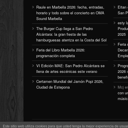
Raule en Marbella 2026: fecha, entradas,
Eitan
horario y todo sobre el concierto en OMA
San P
Sound Marbella
esty l
The Burger Cup llega a San Pedro
Produ
Alcántara: la gran fiesta de las
2025
hamburguesas aterriza en la Costa del Sol
Feria
Feria del Libro Marbella 2026:
Decan
programación completa
Emple
VI Edición MAE: San Pedro Alcántara se
Progr
llena de artes escénicas este verano
2026
benefi
Certamen Mundial del Jamón Popi 2026,
Ciudad de Estepona
Mcj
e
con u
músic
Este sitio web utiliza cookies para que usted tenga la mejor experiencia de us