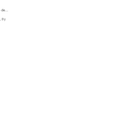
de...
,
By