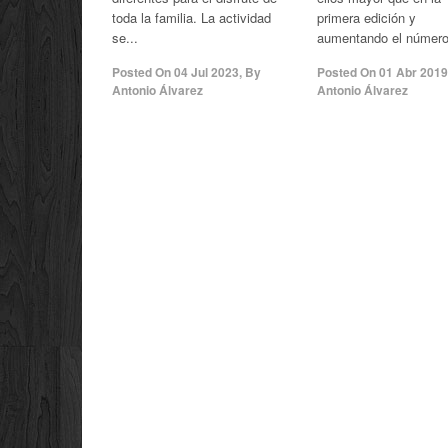
toda la familia. La actividad
primera edición y
se...
aumentando el número 
Posted On
04 Jul 2023
,
By
Posted On
01 Abr 2019
Antonio Álvarez
Antonio Álvarez