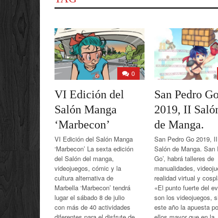
0
VI Edición del
San Pedro G
Salón Manga
2019, II Saló
‘Marbecon’
de Manga.
VI Edición del Salón Manga
San Pedro Go 2019, II
‘Marbecon’ La sexta edición
Salón de Manga. San 
del Salón del manga,
Go’, habrá talleres de
videojuegos, cómic y la
manualidades, videoju
cultura alternativa de
realidad virtual y cospl
Marbella ‘Marbecon’ tendrá
«El punto fuerte del e
lugar el sábado 8 de julio
son los videojuegos, 
con más de 40 actividades
este año la apuesta po
diferentes para el disfrute de
ellos mayor que en la