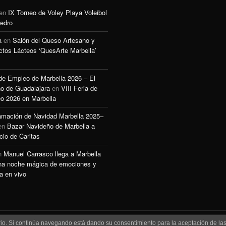
en
IX Torneo de Voley Playa Voleibol
edro
a
en
Salón del Queso Artesano y
ctos Lácteos ‘QuesArte Marbella’
 de Empleo de Marbella 2026 – El
o de Guadalajara
en
VIII Feria de
o 2026 en Marbella
amación de Navidad Marbella 2025–
en
Bazar Navideño de Marbella a
cio de Caritas
n
Manuel Carrasco llega a Marbella
na noche mágica de emociones y
a en vivo
uario. Si continúa navegando está dando su consentimiento para la aceptación de l