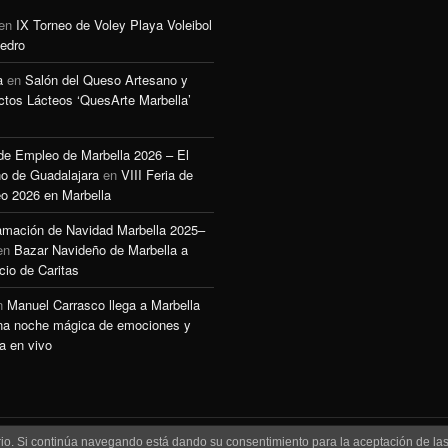
en
IX Torneo de Voley Playa Voleibol
edro
a
en
Salón del Queso Artesano y
ctos Lácteos ‘QuesArte Marbella’
 de Empleo de Marbella 2026 – El
o de Guadalajara
en
VIII Feria de
o 2026 en Marbella
amación de Navidad Marbella 2025–
en
Bazar Navideño de Marbella a
cio de Caritas
n
Manuel Carrasco llega a Marbella
na noche mágica de emociones y
a en vivo
uario. Si continúa navegando está dando su consentimiento para la aceptación de l