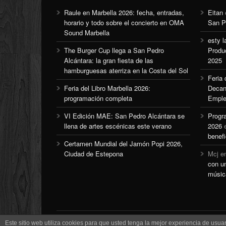
Raule en Marbella 2026: fecha, entradas,
Eitan
horario y todo sobre el concierto en OMA
San P
Sound Marbella
esty l
The Burger Cup llega a San Pedro
Produ
Alcántara: la gran fiesta de las
2025
hamburguesas aterriza en la Costa del Sol
Feria
Feria del Libro Marbella 2026:
Decan
programación completa
Emple
VI Edición MAE: San Pedro Alcántara se
Progr
llena de artes escénicas este verano
2026
benefi
Certamen Mundial del Jamón Popi 2026,
Ciudad de Estepona
Mcj
e
con u
músic
Este sitio web utiliza cookies para que usted tenga la mejor experiencia de us