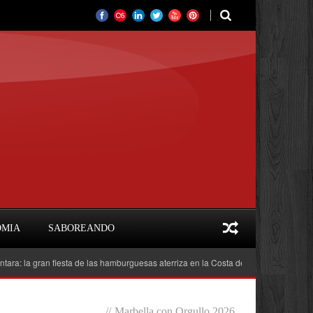
OMIA
SABOREANDO
 gran fiesta de las hamburguesas aterriza en la Costa del Sol
Feria del Libr
//
Marbella con Orgullo 2026