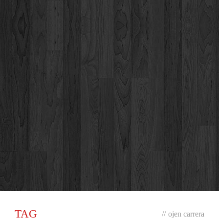
TAG
//
ojen carrera