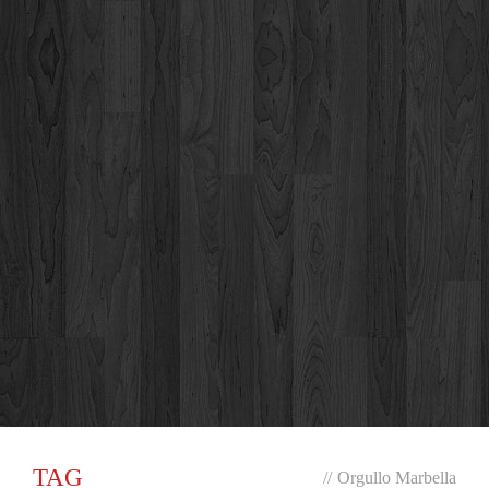
TAG
//
Orgullo Marbella