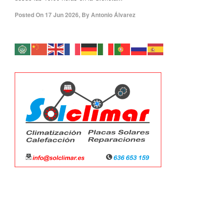
Posted On
17 Jun 2026
,
By
Antonio Álvarez