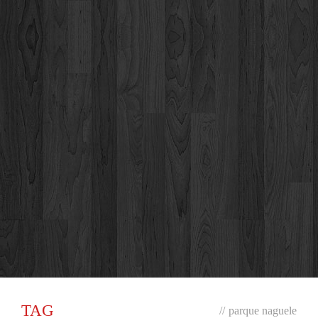
TAG
//
parque naguele