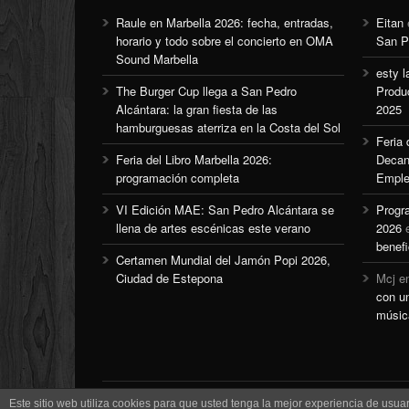
Raule en Marbella 2026: fecha, entradas,
Eitan
horario y todo sobre el concierto en OMA
San P
Sound Marbella
esty l
The Burger Cup llega a San Pedro
Produ
Alcántara: la gran fiesta de las
2025
hamburguesas aterriza en la Costa del Sol
Feria
Feria del Libro Marbella 2026:
Decan
programación completa
Emple
VI Edición MAE: San Pedro Alcántara se
Progr
llena de artes escénicas este verano
2026
benefi
Certamen Mundial del Jamón Popi 2026,
Ciudad de Estepona
Mcj
e
con u
músic
Este sitio web utiliza cookies para que usted tenga la mejor experiencia de us