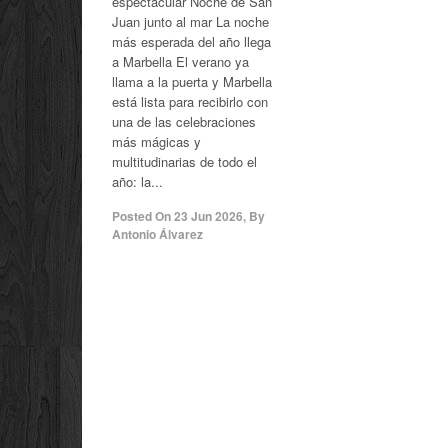
espectacular Noche de San
Juan junto al mar La noche
más esperada del año llega
a Marbella El verano ya
llama a la puerta y Marbella
está lista para recibirlo con
una de las celebraciones
más mágicas y
multitudinarias de todo el
año: la...
Posted On
23 Jun 2026
,
By
Antonio Álvarez