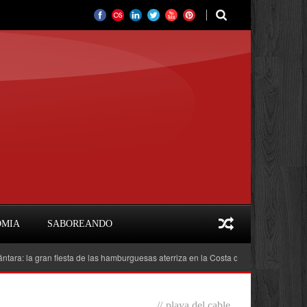
OMIA
SABOREANDO
la gran fiesta de las hamburguesas aterriza en la Costa del Sol
Feria del Li
//
playa del cable