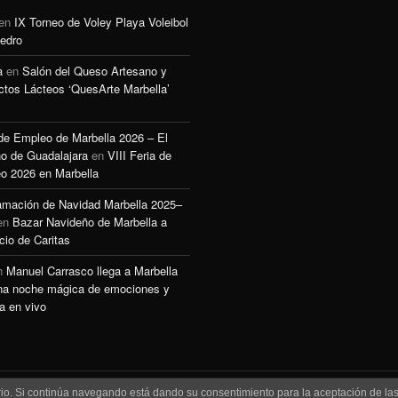
en
IX Torneo de Voley Playa Voleibol
edro
a
en
Salón del Queso Artesano y
ctos Lácteos ‘QuesArte Marbella’
 de Empleo de Marbella 2026 – El
o de Guadalajara
en
VIII Feria de
o 2026 en Marbella
amación de Navidad Marbella 2025–
en
Bazar Navideño de Marbella a
cio de Caritas
n
Manuel Carrasco llega a Marbella
na noche mágica de emociones y
a en vivo
uario. Si continúa navegando está dando su consentimiento para la aceptación de l