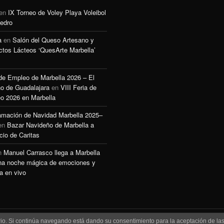
en
IX Torneo de Voley Playa Voleibol
edro
a
en
Salón del Queso Artesano y
ctos Lácteos ‘QuesArte Marbella’
 de Empleo de Marbella 2026 – El
o de Guadalajara
en
VIII Feria de
o 2026 en Marbella
amación de Navidad Marbella 2025–
en
Bazar Navideño de Marbella a
cio de Caritas
n
Manuel Carrasco llega a Marbella
na noche mágica de emociones y
a en vivo
uario. Si continúa navegando está dando su consentimiento para la aceptación de l