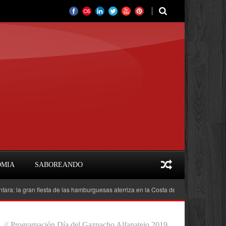
OMIA
SABOREANDO
gran fiesta de las hamburguesas aterriza en la Costa del Sol
Feria del Libr
//
Programación Día del Gazpacho Alfanatejo 2019.