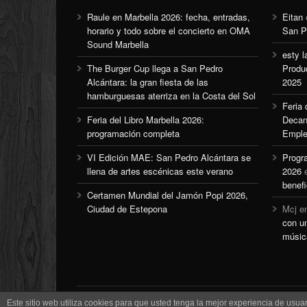
Raule en Marbella 2026: fecha, entradas,
Eitan
horario y todo sobre el concierto en OMA
San P
Sound Marbella
esty l
The Burger Cup llega a San Pedro
Produ
Alcántara: la gran fiesta de las
2025
hamburguesas aterriza en la Costa del Sol
Feria
Feria del Libro Marbella 2026:
Decan
programación completa
Emple
VI Edición MAE: San Pedro Alcántara se
Progr
llena de artes escénicas este verano
2026
benefi
Certamen Mundial del Jamón Popi 2026,
Ciudad de Estepona
Mcj
e
con u
músic
Este sitio web utiliza cookies para que usted tenga la mejor experiencia de us