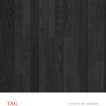
TAG
//
reserva de animales