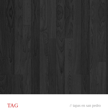
TAG
//
tapas en san pedro