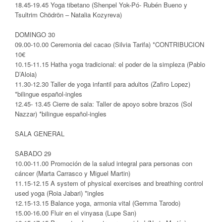
18.45-19.45 Yoga tibetano (Shenpel Yok-Pó- Rubén Bueno y
Tsultrim Chödrön – Natalia Kozyreva)
DOMINGO 30
09.00-10.00 Ceremonia del cacao (Silvia Tarifa) *CONTRIBUCION
10€
10.15-11.15 Hatha yoga tradicional: el poder de la simpleza (Pablo
D’Aloia)
11.30-12.30 Taller de yoga infantil para adultos (Zafiro Lopez)
*bilingue español-ingles
12.45- 13.45 Cierre de sala: Taller de apoyo sobre brazos (Sol
Nazzar) *bilingue español-ingles
SALA GENERAL
SABADO 29
10.00-11.00 Promoción de la salud integral para personas con
cáncer (Marta Carrasco y Miguel Martin)
11.15-12.15 A system of physical exercises and breathing control
used yoga (Roia Jabari) *ingles
12.15-13.15 Balance yoga, armonia vital (Gemma Tarodo)
15.00-16.00 Fluir en el vinyasa (Lupe San)