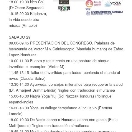
18.00-19.00 Neo Chi
(Dr.Oscar Segurado)
19.15-20.00 Biodanza,
la vida desde otra
mirada (Amabio)
SABADO 29
09.00-09.45 PRESENTACION DEL CONGRESO. Palabras de
bienvenida de Victor M y Calidoscopio (Mandala humano) de Zafiro
Lopez-Honduras
10.00-11.30 Fuerza y resistencia en una postura de ataque
invertida: el escorpion (Victor M)
11.45-13.15 Taller de invertidas para todos: poniendo el mundo al
reves (Claudia Sainz)
13.30-14.30 Ayurveda, consejos milenarios para recuperar la salud
(Dr. Amarjeet Brahma-India) *ingles con traducción simultanea
15.00-16.30 Natya Yoga Yuj (Sol Nazzar-Honduras) *bilingue
español-ingles
16-30-18.00 Yoga un diálogo terapéutico e inclusivo (Patricia
Lamela)
18.00-19.30 De Vasistasana a Hanumanasana con gracia (Elsie
Mathijssens) *ingles con traducción simultanea
19.45-21.00 Meditación desde el lenguaje corpóreo: asanas en