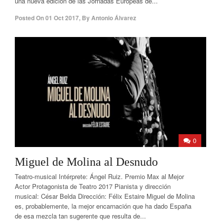
una nueva edición de las Jornadas Europeas de...
Posted On
01 Oct 2017
,
By
Antonio Álvarez
0
Miguel de Molina al Desnudo
Teatro-musical Intérprete: Ángel Ruiz. Premio Max al Mejor
Actor Protagonista de Teatro 2017 Pianista y dirección
musical: César Belda Dirección: Félix Estaire Miguel de Molina
es, probablemente, la mejor encarnación que ha dado España
de esa mezcla tan sugerente que resulta de...