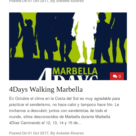
Posted On
01 Oct 2017
,
By
Antonio Álvarez
0
4Days Walking Marbella
En Octubre el clima en la Costa del Sol es muy agradable para
practicar el senderismo, no hace calor y tampoco hace frio. Le
invitamos a descubrir, juntos con senderistas de todo el
mundo, sitios desconocidos de Marbella durante Marbella
4Días Caminando el 12, 13, 14 y 15 de...
Posted On
01 Oct 2017
,
By
Antonio Álvarez