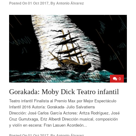
Posted On
01 Oct 2017
,
By
Antonio Álvarez
0
Gorakada: Moby Dick Teatro infantil
Teatro infantil Finalista al Premio Max por Mejor Espectáculo
Infantil 2016 Autoría: Gorakada- Julio Salvatierra
Dirección: José Carlos García Actores: Aritza Rodríguez, José
Cruz Gurrutxaga, Eriz Alberdi Dirección musical, composición
y violín en escena: Fran Lasuen Acordeón...
Posted On
01 Oct 2017
,
By
Antonio Álvarez