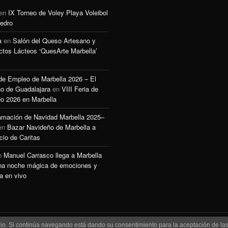
en
IX Torneo de Voley Playa Voleibol
edro
a
en
Salón del Queso Artesano y
ctos Lácteos ‘QuesArte Marbella’
 de Empleo de Marbella 2026 – El
o de Guadalajara
en
VIII Feria de
o 2026 en Marbella
amación de Navidad Marbella 2025–
en
Bazar Navideño de Marbella a
cio de Caritas
n
Manuel Carrasco llega a Marbella
na noche mágica de emociones y
a en vivo
uario. Si continúa navegando está dando su consentimiento para la aceptación de l