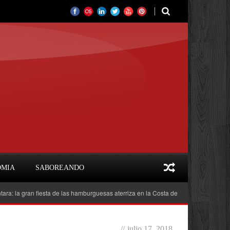
OMIA
SABOREANDO
gran fiesta de las hamburguesas aterriza en la Costa del Sol
Feria del Libro
//
julio 17, 2018