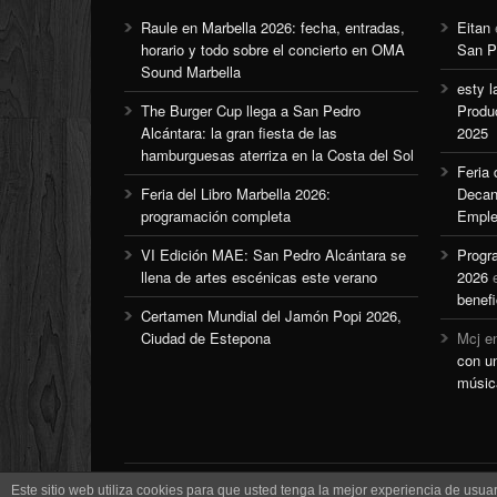
Raule en Marbella 2026: fecha, entradas,
Eitan
horario y todo sobre el concierto en OMA
San P
Sound Marbella
esty l
The Burger Cup llega a San Pedro
Produ
Alcántara: la gran fiesta de las
2025
hamburguesas aterriza en la Costa del Sol
Feria
Feria del Libro Marbella 2026:
Decan
programación completa
Emple
VI Edición MAE: San Pedro Alcántara se
Progr
llena de artes escénicas este verano
2026
benefi
Certamen Mundial del Jamón Popi 2026,
Ciudad de Estepona
Mcj
e
con u
músic
Este sitio web utiliza cookies para que usted tenga la mejor experiencia de us