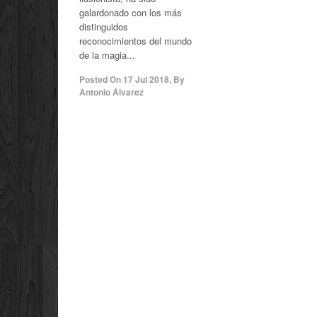
galardonado con los más
distinguidos
reconocimientos del mundo
de la magia...
Posted On
17 Jul 2018
,
By
Antonio Álvarez