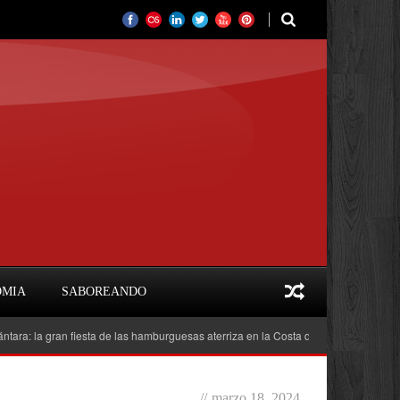
OMIA
SABOREANDO
 gran fiesta de las hamburguesas aterriza en la Costa del Sol
Feria del Lib
//
marzo 18, 2024