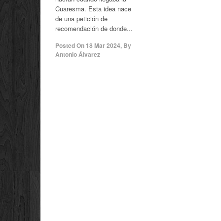
Cuaresma. Esta idea nace
de una petición de
recomendación de donde...
Posted On
18 Mar 2024
,
By
Antonio Álvarez