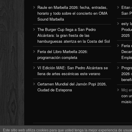
Raule en Marbella 2026: fecha, entradas,
Eitan
horario y todo sobre el concierto en OMA
San P
Sound Marbella
esty l
The Burger Cup llega a San Pedro
Produ
Alcántara: la gran fiesta de las
2025
hamburguesas aterriza en la Costa del Sol
Feria
Feria del Libro Marbella 2026:
Decan
programación completa
Emple
VI Edición MAE: San Pedro Alcántara se
Progr
llena de artes escénicas este verano
2026
benefi
Certamen Mundial del Jamón Popi 2026,
Ciudad de Estepona
Mcj
e
con u
músic
Este sitio web utiliza cookies para que usted tenga la mejor experiencia de us