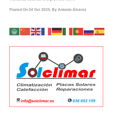
Posted On
04 Oct 2025
,
By
Antonio Álvarez