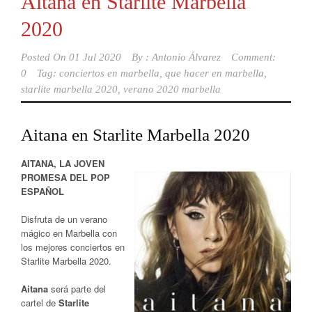
Aitana en Starlite Marbella
2020
Posted On
01 Jul 2020
By :
Antonio Álvarez
Comment:
0
Tag:
conciertos en marbella
,
que hacer en marbella
,
starlite marbella 2020
,
verano 2020 marbella
Aitana en Starlite Marbella 2020
AITANA, LA JOVEN
PROMESA DEL POP
ESPAÑOL
Disfruta de un verano
mágico en Marbella con
los mejores conciertos en
Starlite Marbella 2020.
Aitana
será parte del
cartel de
Starlite