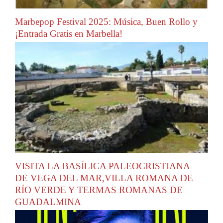
Marbepop Festival 2025: Música, Buen Rollo y
¡Entrada Gratis en Marbella!
VISITA LA BASÍLICA PALEOCRISTIANA
DE VEGA DEL MAR,VILLA ROMANA DE
RÍO VERDE Y TERMAS ROMANAS DE
GUADALMINA