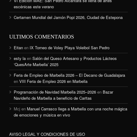
VI Edición MAE: San Pedro Alcántara se llena de artes
escénicas este verano
Certamen Mundial del Jamón Popi 2026, Ciudad de Estepona
ULTIMOS COMENTARIOS
Eitan
en
IX Torneo de Voley Playa Voleibol San Pedro
esty la
en
Salón del Queso Artesano y Productos Lácteos
‘QuesArte Marbella’ 2025
Feria de Empleo de Marbella 2026 – El Decano de Guadalajara
en
VIII Feria de Empleo 2026 en Marbella
Programación de Navidad Marbella 2025–2026
en
Bazar
Navideño de Marbella a beneficio de Caritas
Mcj
en
Manuel Carrasco llega a Marbella con una noche mágica
de emociones y música en vivo
AVISO LEGAL Y CONDICIONES DE USO