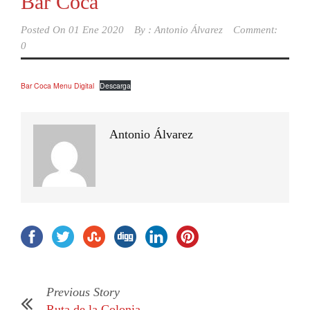
Bar Coca
Posted On
01 Ene 2020
By :
Antonio Álvarez
Comment:
0
Bar Coca Menu Digital
Descarga
Antonio Álvarez
Previous Story
Ruta de la Colonia