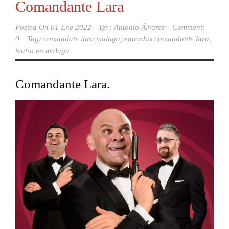
Comandante Lara
Posted On
01 Ene 2022
By :
Antonio Álvarez
Comment:
0
Tag:
comandate lara malaga
,
entradas comandante lara
,
teatro en malaga
Comandante Lara.