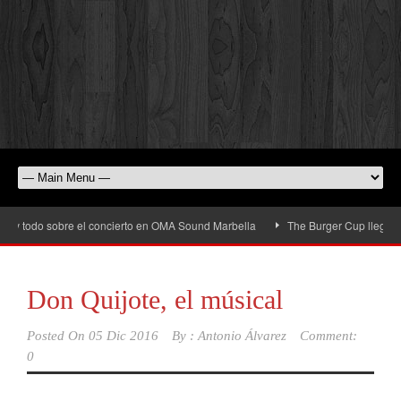
 todo sobre el concierto en OMA Sound Marbella
The Burger Cup llega a San P
Don Quijote, el músical
Posted On
05 Dic 2016
By :
Antonio Álvarez
Comment:
0