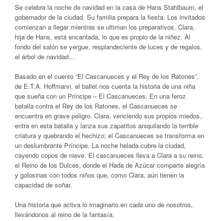
Se celebra la noche de navidad en la casa de Hans Stahlbaum, el
gobernador de la ciudad. Su familia prepara la fiesta. Los invitados
comienzan a llegar mientras se ultiman los preparativos. Clara,
hija de Hans, está encantada, lo que es propio de la niñez. Al
fondo del salón se yergue, resplandeciente de luces y de regalos,
el árbol de navidad…
Basado en el cuento “El Cascanueces y el Rey de los Ratones”,
de E.T.A. Hoffmann, el ballet nos cuenta la historia de una niña
que sueña con un Príncipe – El Cascanueces. En una feroz
batalla contra el Rey de los Ratones, el Cascanueces se
encuentra en grave peligro. Clara, venciendo sus propios miedos,
entra en esta batalla y lanza sus zapatitos aniquilando la terrible
criatura y quebrando el hechizo; el Cascanueces se transforma en
un deslumbrante Príncipe. La noche helada cubre la ciudad,
cayendo copos de nieve. El cascanueces lleva a Clara a su reino,
el Reino de los Dulces, donde el Hada de Azúcar comparte alegría
y golosinas con todos niños que, como Clara, aún tienen la
capacidad de soñar.
Una historia que activa lo imaginario en cada uno de nosotros,
llevándonos al reino de la fantasía.