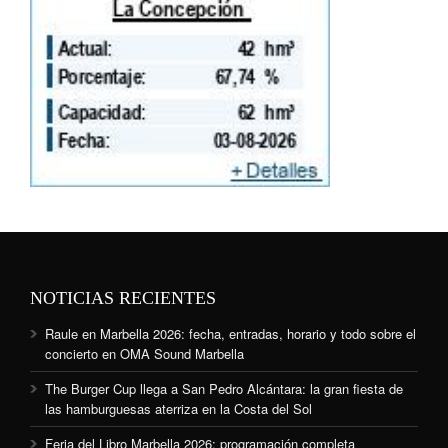
NOTICIAS RECIENTES
Raule en Marbella 2026: fecha, entradas, horario y todo sobre el
concierto en OMA Sound Marbella
The Burger Cup llega a San Pedro Alcántara: la gran fiesta de
las hamburguesas aterriza en la Costa del Sol
Feria del Libro Marbella 2026: programación completa