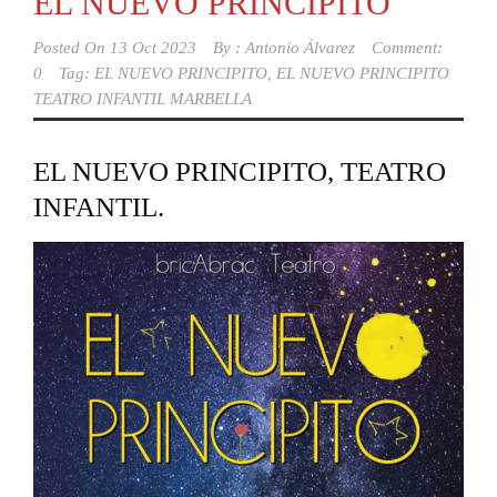
EL NUEVO PRINCIPITO
Posted On
13 Oct 2023
By :
Antonio Álvarez
Comment:
0
Tag:
EL NUEVO PRINCIPITO
,
EL NUEVO PRINCIPITO
TEATRO INFANTIL MARBELLA
EL NUEVO PRINCIPITO, TEATRO
INFANTIL.