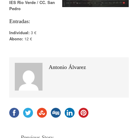
IES Rio Verde / CC. San
Pedro
Entradas:
Individual:
3 €
Abono:
12 €
Antonio Álvarez
Previous Story