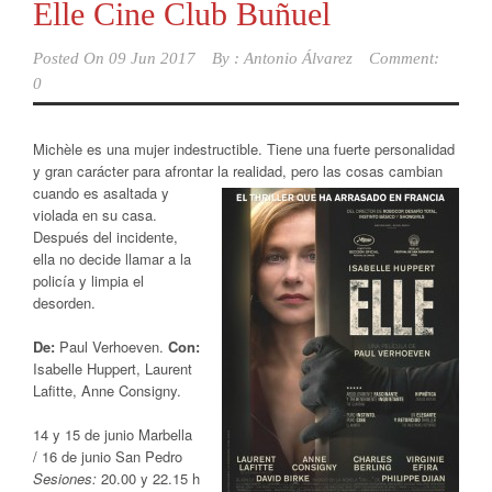
Elle Cine Club Buñuel
Posted On
09 Jun 2017
By :
Antonio Álvarez
Comment:
0
Michèle es una mujer indestructible. Tiene una fuerte personalidad
y gran carácter para afrontar la realidad, pero las
cosas cambian
cuando es asaltada y
violada en su casa.
Después del incidente,
ella no decide llamar a la
policía y limpia el
desorden.
De:
Paul Verhoeven.
Con:
Isabelle Huppert, Laurent
Lafitte, Anne Consigny.
14 y 15 de junio Marbella
/ 16 de junio San Pedro
Sesiones:
20.00 y 22.15 h