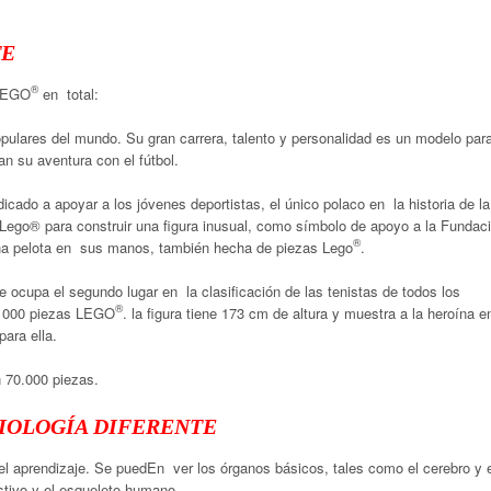
TE
®
 LEGO
en total:
pulares del mundo. Su gran carrera, talento y personalidad es un modelo par
n su aventura con el fútbol.
cado a apoyar a los jóvenes deportistas, el único polaco en la historia de la
 Lego® para construir una figura inusual, como símbolo de apoyo a la Fundac
®
una pelota en sus manos, también hecha de piezas Lego
.
 ocupa el segundo lugar en la clasificación de las tenistas de todos los
®
50 000 piezas LEGO
. la figura tiene 173 cm de altura y muestra a la heroína 
para ella.
n 70.000 piezas.
BIOLOGÍA DIFERENTE
el aprendizaje. Se puedEn ver los órganos básicos, tales como el cerebro y 
estivo y el esqueleto humano.