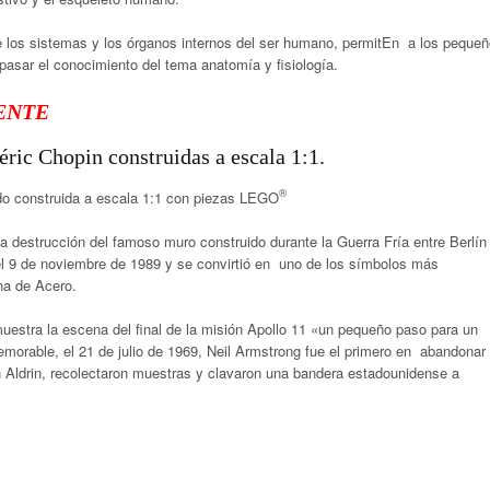
 los sistemas y los órganos internos del ser humano, permitEn a los peque
epasar el conocimiento del tema anatomía y fisiología.
ENTE
éric Chopin construidas a escala 1:1.
®
do construida a escala 1:1 con piezas LEGO
la destrucción del famoso muro construido durante la Guerra Fría entre Berlín
ó el 9 de noviembre de 1989 y se convirtió en uno de los símbolos más
ina de Acero.
estra la escena del final de la misión Apollo 11 «un pequeño paso para un
morable, el 21 de julio de 1969, Neil Armstrong fue el primero en abandonar 
n Aldrin, recolectaron muestras y clavaron una bandera estadounidense a