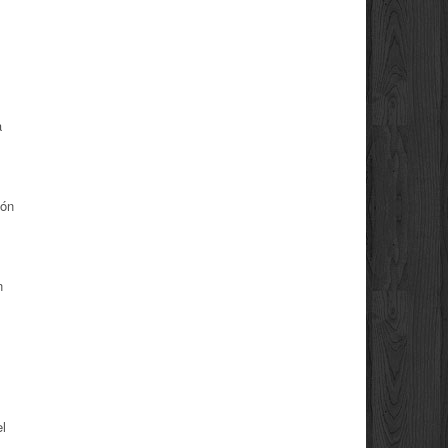
a
ión
en
el