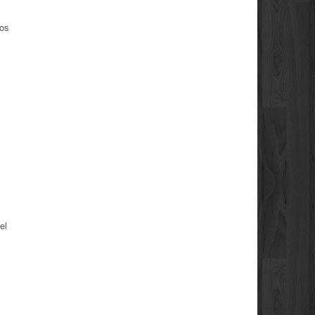
ños
el