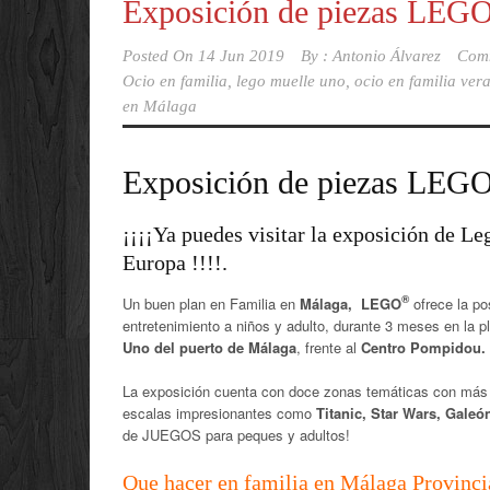
Exposición de piezas LEGO
Posted On
14 Jun 2019
By :
Antonio Álvarez
Com
Ocio en familia
,
lego muelle uno
,
ocio en familia ve
en Málaga
Exposición de piezas LEG
¡¡¡¡Ya puedes visitar la exposición de L
Europa !!!!.
®
Un buen plan en Familia en
Málaga, LEGO
ofrece la po
entretenimiento a niños y adulto, durante 3 meses en la pl
Uno del puerto de Málaga
, frente al
Centro Pompidou.
La exposición cuenta con doce zonas temáticas con más
escalas impresionantes como
Titanic, Star Wars, Gale
de JUEGOS para peques y adultos!
Que hacer en familia en Málaga Provinci