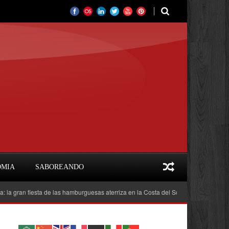
OMIA
SABOREANDO
iesta de las hamburguesas aterriza en la Costa del Sol
Feria del Libro Marb