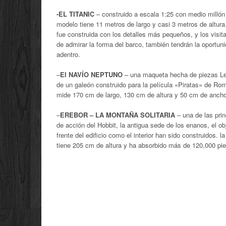
-EL TITANIC
– construido a escala 1:25 con medio millón
modelo tiene 11 metros de largo y casi 3 metros de altura
fue construida con los detalles más pequeños, y los visi
de admirar la forma del barco, también tendrán la oportun
adentro.
–
El NAVÍO NEPTUNO
– una maqueta hecha de piezas L
de un galeón construido para la película «Piratas» de Ro
mide 170 cm de largo, 130 cm de altura y 50 cm de ancho
–
EREBOR – LA MONTAÑA SOLITARIA
– una de las pri
de acción del Hobbit, la antigua sede de los enanos, el obje
frente del edificio como el interior han sido construidos. l
tiene 205 cm de altura y ha absorbido más de 120,000 pi