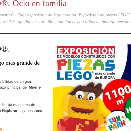
®. Ocio en familia
ment: 0
Tag:
exposicion de lego malaga
,
Exposición de piezas LEGO
rano 2019
,
que hacer con niños
,
que hacer con niños en malaga
,
verano
O®.
ego más grande de
sibilidad de un gran
aza principal del
Muelle
 de 100 maquetas de
ón Neptuno
… ¡y una zona
a