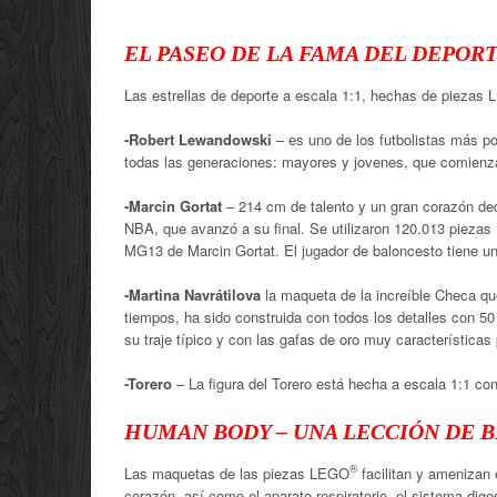
EL PASEO DE LA FAMA DEL DEPOR
Las estrellas de deporte a escala 1:1, hechas de piezas
-Robert Lewandowski
– es uno de los futbolistas más po
todas las generaciones: mayores y jovenes, que comienza
-Marcin Gortat
– 214 cm de talento y un gran corazón dedi
NBA, que avanzó a su final. Se utilizaron 120.013 piezas
MG13 de Marcin Gortat. El jugador de baloncesto tiene 
-Martina Navrátilova
la maqueta de la increíble Checa que
tiempos, ha sido construida con todos los detalles con 
su traje típico y con las gafas de oro muy características 
-Torero
– La figura del Torero está hecha a escala 1:1 co
HUMAN BODY – UNA LECCIÓN DE 
®
Las maquetas de las piezas LEGO
facilitan y amenizan 
corazón, así como el aparato respiratorio, el sistema dig