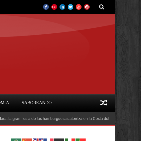
OMIA
SABOREANDO
n fiesta de las hamburguesas aterriza en la Costa del Sol
Feria del Libro Ma