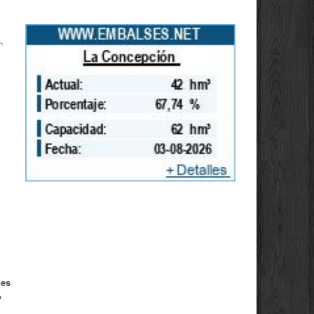
,
nes
o