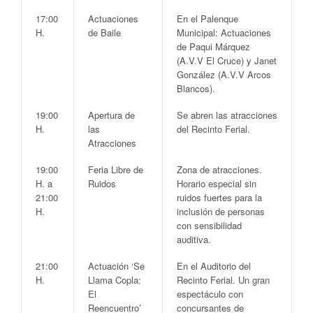
17:00
Actuaciones
En el
Palenque
H.
de Baile
Municipal
: Actuaciones
de
Paqui Márquez
(A.V.V El Cruce) y
Janet
González
(A.V.V Arcos
Blancos).
19:00
Apertura de
Se abren las atracciones
H.
las
del
Recinto Ferial
.
Atracciones
19:00
Feria Libre de
Zona de atracciones
.
H. a
Ruidos
Horario especial sin
21:00
ruidos fuertes para la
H.
inclusión de personas
con sensibilidad
auditiva.
21:00
Actuación ‘Se
En el
Auditorio del
H.
Llama Copla:
Recinto Ferial
. Un gran
El
espectáculo con
Reencuentro’
concursantes de