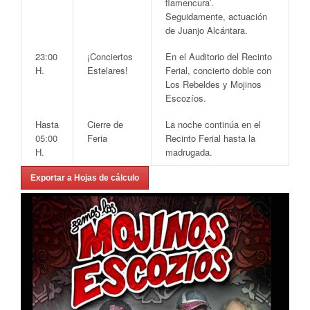
flamencura’.
Seguidamente, actuación
de
Juanjo Alcántara
.
23:00
¡Conciertos
En el
Auditorio del Recinto
H.
Estelares!
Ferial
, concierto doble con
Los Rebeldes
y
Mojinos
Escozíos
.
Hasta
Cierre de
La noche continúa en el
05:00
Feria
Recinto Ferial hasta la
H.
madrugada.
Exportar a Hojas de cálculo