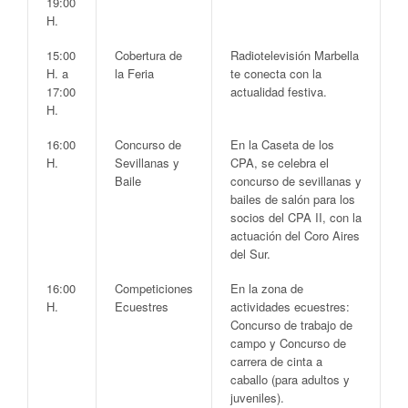
19:00
H.
15:00
Cobertura de
Radiotelevisión Marbella
H. a
la Feria
te conecta con la
17:00
actualidad festiva.
H.
16:00
Concurso de
En la
Caseta de los
H.
Sevillanas y
CPA
, se celebra el
Baile
concurso de
sevillanas y
bailes de salón
para los
socios del CPA II, con la
actuación del
Coro Aires
del Sur
.
16:00
Competiciones
En la zona de
H.
Ecuestres
actividades ecuestres:
Concurso de trabajo de
campo
y
Concurso de
carrera de cinta a
caballo
(para adultos y
juveniles).