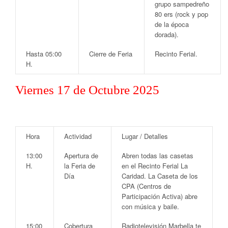
grupo sampedreño
80 ers
(rock y pop
de la época
dorada).
Hasta 05:00
Cierre de Feria
Recinto Ferial
.
H.
Viernes 17 de Octubre 2025
Hora
Actividad
Lugar / Detalles
13:00
Apertura de
Abren todas las casetas
H.
la Feria de
en el
Recinto Ferial La
Día
Caridad
. La Caseta de los
CPA
(Centros de
Participación Activa) abre
con música y baile.
15:00
Cobertura
Radiotelevisión Marbella
te