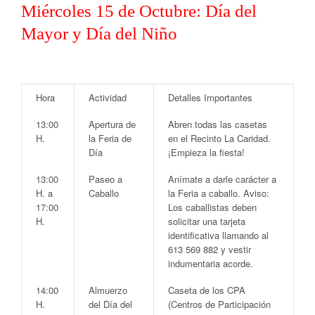
Miércoles 15 de Octubre: Día del
Mayor y Día del Niño
Hora
Actividad
Detalles Importantes
13:00
Apertura de
Abren todas las casetas
H.
la Feria de
en el
Recinto La Caridad
.
Día
¡Empieza la fiesta!
13:00
Paseo a
Anímate a darle carácter a
H. a
Caballo
la Feria a caballo.
Aviso:
17:00
Los caballistas deben
H.
solicitar una tarjeta
identificativa llamando al
613 569 882
y vestir
indumentaria acorde.
14:00
Almuerzo
Caseta de los CPA
H.
del Día del
(Centros de Participación