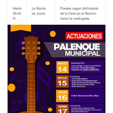
Hasta
La Noche
Puedes seguir disfrutando
05:00
es Joven
de la Feria en el Recinto
H.
hasta la madrugada.