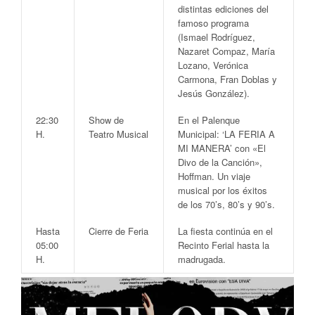
distintas ediciones del
famoso programa
(Ismael Rodríguez,
Nazaret Compaz, María
Lozano, Verónica
Carmona, Fran Doblas y
Jesús González).
22:30
Show de
En el
Palenque
H.
Teatro Musical
Municipal
:
‘LA FERIA A
MI MANERA’
con «El
Divo de la Canción»,
Hoffman
. Un viaje
musical por los éxitos
de los 70’s, 80’s y 90’s.
Hasta
Cierre de Feria
La fiesta continúa en el
05:00
Recinto Ferial hasta la
H.
madrugada.