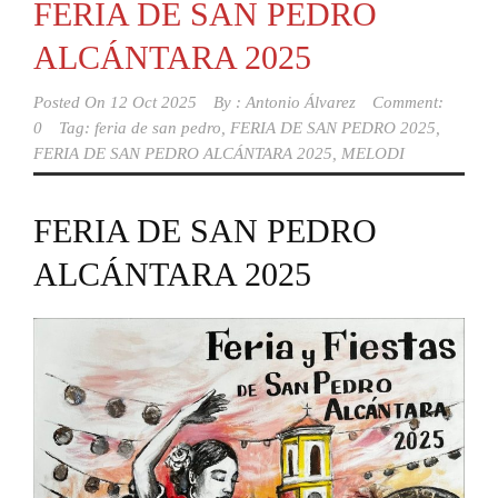
FERIA DE SAN PEDRO
ALCÁNTARA 2025
Posted On
12 Oct 2025
By :
Antonio Álvarez
Comment:
0
Tag:
feria de san pedro
,
FERIA DE SAN PEDRO 2025
,
FERIA DE SAN PEDRO ALCÁNTARA 2025
,
MELODI
FERIA DE SAN PEDRO
ALCÁNTARA 2025