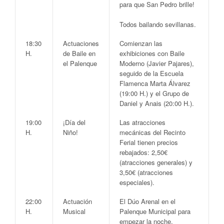
para que San Pedro brille!
Todos bailando sevillanas.
18:30
Actuaciones
Comienzan las
H.
de Baile en
exhibiciones con
Baile
el Palenque
Moderno
(Javier Pajares),
seguido de la
Escuela
Flamenca Marta Álvarez
(19:00 H.) y el
Grupo de
Daniel y Anais
(20:00 H.).
19:00
¡Día del
Las atracciones
H.
Niño!
mecánicas del Recinto
Ferial tienen
precios
rebajados
:
2,50€
(atracciones generales) y
3,50€
(atracciones
especiales).
22:00
Actuación
El
Dúo Arenal
en el
H.
Musical
Palenque Municipal
para
empezar la noche.