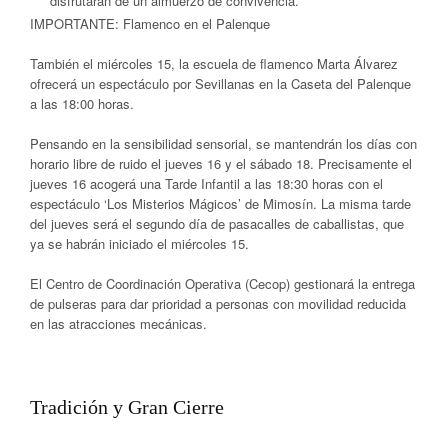
disfrutarán de un almuerzo de convivencia.
IMPORTANTE: Flamenco en el Palenque
También el miércoles 15, la escuela de flamenco Marta Álvarez
ofrecerá un espectáculo por Sevillanas en la Caseta del Palenque
a las 18:00 horas.
Pensando en la sensibilidad sensorial, se mantendrán los días con
horario libre de ruido
el
jueves 16 y el sábado 18
. Precisamente el
jueves 16
acogerá una
Tarde Infantil
a las
18:30 horas
con el
espectáculo ‘Los Misterios Mágicos’ de Mimosín. La misma tarde
del jueves será el segundo día de pasacalles de
caballistas
, que
ya se habrán iniciado el
miércoles 15
.
El Centro de Coordinación Operativa (
Cecop
) gestionará la entrega
de pulseras para dar
prioridad a personas con movilidad reducida
en las atracciones mecánicas.
Tradición y Gran Cierre