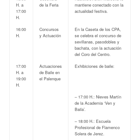
H. a
de la Feria
mantiene conectado con la
17:00
actualidad festiva.
H.
16:00
Concursos
En la
Caseta de los CPA
,
H.
y Actuación
se celebra el concurso de
sevillanas, pasodobles y
bachata
, con la actuación
del
Coro del Centro
.
17:00
Actuaciones
Exhibiciones de baile:
H. a
de Baile en
19:00
el Palenque
H.
–
17:00 H.:
Nieves Martín
de la Academia ‘Ven y
Baila’.
–
18:00 H.:
Escuela
Profesional de Flamenco
Solera de Jerez.