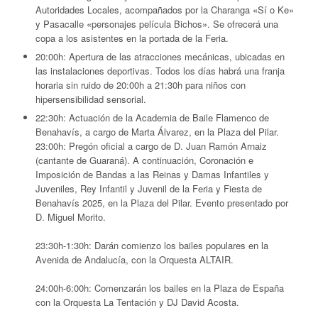
Autoridades Locales, acompañados por la Charanga «Sí o Ke»
y Pasacalle «personajes película Bichos». Se ofrecerá una
copa a los asistentes en la portada de la Feria.
20:00h:
Apertura de las atracciones mecánicas, ubicadas en
las instalaciones deportivas. Todos los días habrá una franja
horaria sin ruido de 20:00h a 21:30h para niños con
hipersensibilidad sensorial.
22:30h:
Actuación de la Academia de Baile Flamenco de
Benahavís, a cargo de Marta Álvarez, en la Plaza del Pilar.
23:00h:
Pregón oficial a cargo de D. Juan Ramón Arnaiz
(cantante de Guaraná). A continuación, Coronación e
Imposición de Bandas a las Reinas y Damas Infantiles y
Juveniles, Rey Infantil y Juvenil de la Feria y Fiesta de
Benahavís 2025, en la Plaza del Pilar. Evento presentado por
D. Miguel Morito.
23:30h-1:30h:
Darán comienzo los bailes populares en la
Avenida de Andalucía, con la Orquesta ALTAIR.
24:00h-6:00h:
Comenzarán los bailes en la Plaza de España
con la Orquesta La Tentación y DJ David Acosta.