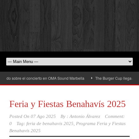
sobre el concierto en OMA Sound Marbella
The Burger Cup llega a San Pedro A
Feria y Fiestas Benahavís 2025
Posted On
07 Ago 2025
By :
Antonio Álvarez
Comment:
0
Tag:
feria de benahavis 2025
,
Programa Feria y Fiestas
Benahavís 2025